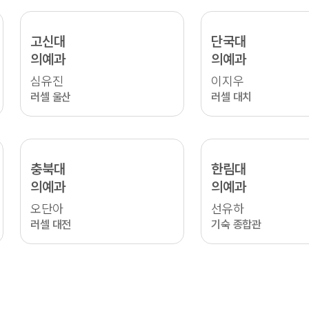
고신대
단국대
의예과
의예과
심유진
이지우
러셀 울산
러셀 대치
충북대
한림대
의예과
의예과
오단아
선유하
러셀 대전
기숙 종합관