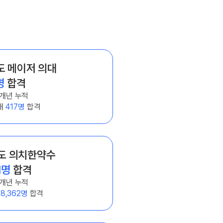
HA 모의고사
아이젠
회·과학 학평 대비
6 수능 적중 문항
도 메이저 의대
생 혜택
명
합격
생 통합회원인증
5개년 누적
스 특별 지원
대
417명
합격
스마트 리포트
 질문답변 앱 QUBE
도 의치한약수
1명
합격
5개년 누적
수
8,362명
합격