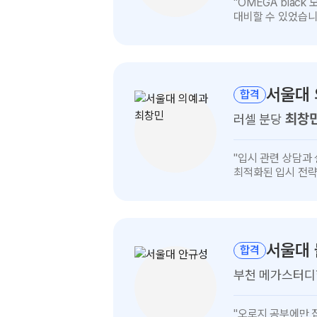
"OMEGA blac
인터뷰
대비할 수 있었습니
보기
서울대
합격
최창
러셀 분당
최창민
"입시 관련 상담과
인터뷰
최적화된 입시 전략
보기
서울대
합격
부천 메가스터
안규성
"오로지 공부에만 