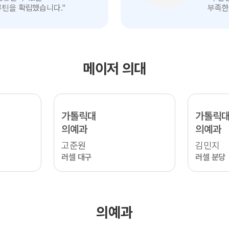
인터뷰
루틴을 확립했습니다."
부족한
보기
메이저 의대
가톨릭대
가톨릭
의예과
의예과
고준원
김민지
러셀 대구
러셀 분당
의예과