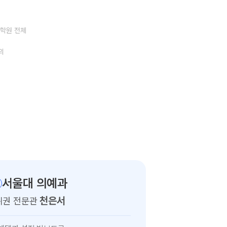
디학원 전체
의
서울대 의예과
천은서
위권 전문관