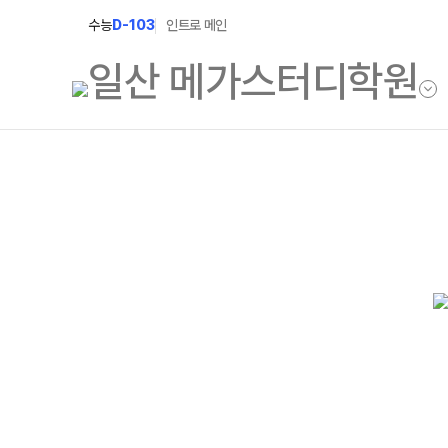
수능
D-103
인트로 메인
학원소개
N Class
학원안내
수준별 맞춤합격시
2027 파이널 정규
연간학사일정
2027 N수 정규반
입시설명회·공개특강
2027 반수반
캠퍼스생활
2027 지역의사제 
주간식단표
학원시설