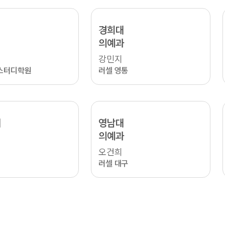
경희대
의예과
강민지
스터디학원
러셀 영통
대
영남대
의예과
오건희
러셀 대구