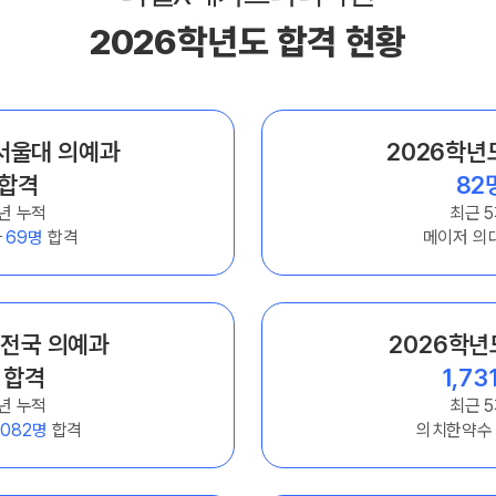
ALP
2026학년도 합격 현황
8월 단과
N
수학 
통합사
202
 서울대 의예과
2026학년
재원
합격
82
재원
년 누적
최근 
메가패
과
69명
합격
메이저 의
메가 
실시간
 전국 의예과
2026학년
합격
1,73
년 누적
최근 
,082명
합격
의치한약