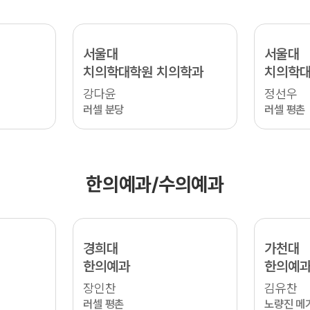
서울대
서울대
치의학대학원 치의학과
치의학대
강다윤
정선우
러셀 분당
러셀 평촌
한의예과/수의예과
경희대
가천대
한의예과
한의예
장인찬
김유찬
러셀 평촌
노량진 메