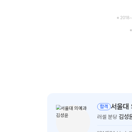
※ 201
서울대
합격
김성
러셀 분당
김성윤