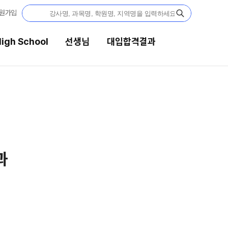
원가입
igh School
선생님
대입합격결과
생님
대입합격결과
 전문가
팀플장학
전문 담임
팀플장학생 공개
팀플장학 안내
 콘텐츠
대입합격의 주인공
콘텐츠 한눈에 보기
GA 모의고사
재수 성공 스토리
대단위 실전 모의고사
대성 더 프리미엄 모의고사