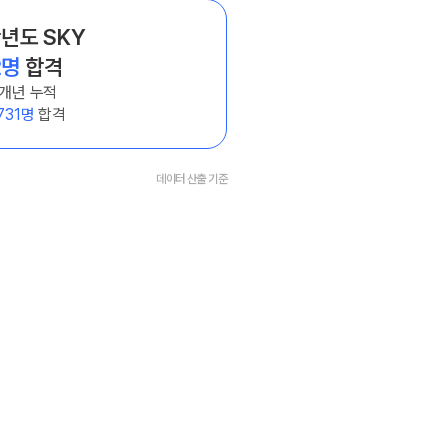
학년도 SKY
2명
합격
5개년 누적
,731명
합격
데이터 산출 기준