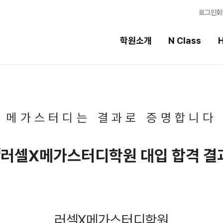
로그인
회
학원소개
N Class
H
High School
선
메가스터디는
결과로
증명합니다
스템
내신 성적 상승 시스템
강의
반
2027 윈터스쿨
입시
N
N
9월 대학별 논술
학습
파이널 특강
N
학습 
추석 집중 특강
N
OME
특별반
전국 
2027 수능실전반
메가X
러셀X메가스터디학원
2026 대진고 특별반