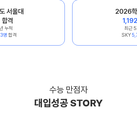
년도 서울대
2026
명
합격
1,19
년 누적
최근 
63명
합격
SKY
5
수능 만점자
대입성공 STORY