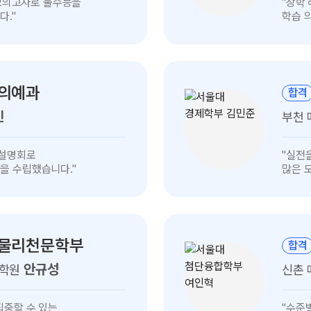
k 모의고사로 불수능을
"장학
인터뷰
다."
학습 
보기
 의예과
합격
민
부천
김민준
 설명회로
"실전
인터뷰
을 수립했습니다."
많은 
보기
 물리천문학부
합격
안규성
디학원
신촌
여인혁
집중할 수 있는
"수준