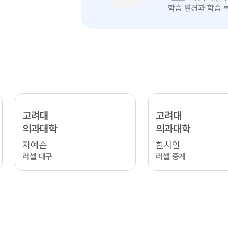
인터뷰
학습 환경과 학습 
보기
고려대
고려대
의과대학
의과대학
지예손
한서인
러셀 대구
러셀 중계