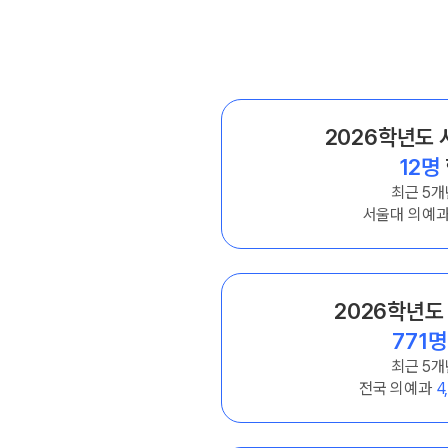
학원버스 안내
오시는길
공지사항
방문상담 예약
2026학년도
12명
고객센터
최근 5개
온라인 상담
서울대 의예
자주 묻는 질문
재원생 온라인 결제 안내
단과 온라인 결제 안내
2026학년도
마이페이지 안내
771명
최근 5개
전국 의예과
4