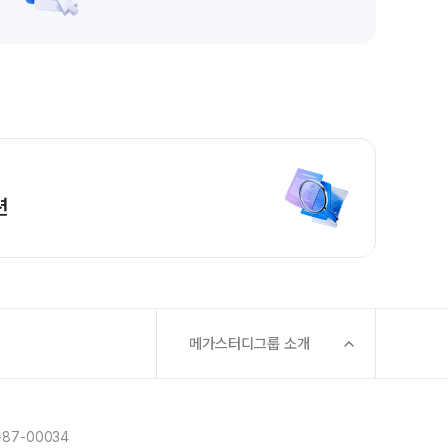
HA 모의고사
아이젠
회·과학 학평 대비
6 수능 적중 문항
생 혜택
생 통합회원인증
션
스 특별 지원
스마트 리포트
 질문답변 앱 QUBE
메가스터디그룹 소개
87-00034