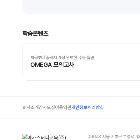
학원버스 안내
오시는길
공지사항
학습콘텐츠
방문상담 예약
고객센터
처음부터 끝까지 가장 완벽한 수능 플랜
OMEGA 모의고사
온라인 상담
자주 묻는 질문
재원생 온라인 결제 안내
단과 온라인 결제 안내
마이페이지 안내
회사소개
강사모집
이용약관
개인정보처리방침
06643 서울 서초구 효령로 3