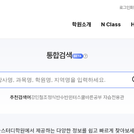
로그인
회
학원소개
N Class
H
안내
통합검색
High School
선
스템
내신 성적 상승 시스템
강의
반
2027 윈터스쿨
입시
N
N
9월 대학별 논술
학습
추천검색어
강민철
조정식
반수반
윈터스쿨
바른공부 자습전용관
파이널 특강
N
학습 
추석 집중 특강
N
OME
특별반
전국 
2027 수능실전반
메가X
메가스터디학원에서
제공하는 다양한 정보를 쉽고 빠르게 찾아보세
2026 대진고 특별반