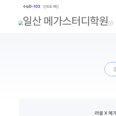
수능
D-103
인트로 메인
학원소개
N Class
학원안내
수준별 맞춤합격시
검색
2027 파이널 정규
연간학사일정
2027 N수 정규반
입시설명회·공개특강
2027 반수반
캠퍼스생활
2027 지역의사제 
주간식단표
학원시설
러셀 X 