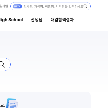
원가입
igh School
선생님
대입합격결과
생님
대입합격결과
 전문가
팀플장학
전문 담임
팀플장학생 공개
팀플장학 안내
 콘텐츠
대입합격의 주인공
콘텐츠 한눈에 보기
GA 모의고사
재수 성공 스토리
대단위 실전 모의고사
대성 더 프리미엄 모의고사
요.