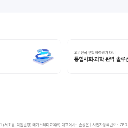
ALP
8월 단과
N
수학 
통합사
202
재원
재원
고2 전국 연합학력평가 대비
통합사회·과학 완벽 솔루
메가패
메가 
실시간
21 (서초동, 덕원빌딩) 메가스터디교육㈜ 대표이사 : 손성은 | 사업자등록번호 : 780-