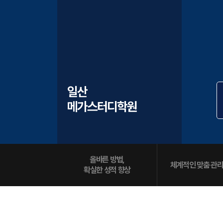
학원버스 안내
오시는길
공지사항
방문상담 예약
고객센터
일산
온라인 상담
메가스터디학원
자주 묻는 질문
재원생 온라인 결제 안내
단과 온라인 결제 안내
마이페이지 안내
올바른 방법,
체계적인 맞춤 관리
확실한 성적 향상