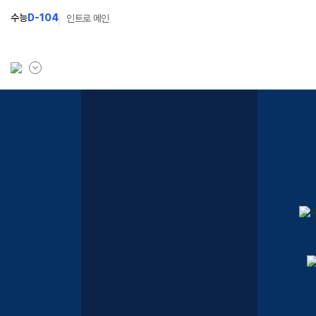
수능
D-104
인트로 메인
학원소개
N Class
학원안내
수준별 맞춤합격시스템
연간학사일정
2027 파이널 정규반
N
입시설명회·공개특강
2027 N수 정규반
캠퍼스생활
2027 반수반
주간식단표
2027 지역의사제 특별반
학원시설