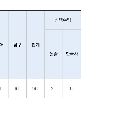
선택수업
어
탐구
합계
논술
한국사
T
6T
19T
2T
1T