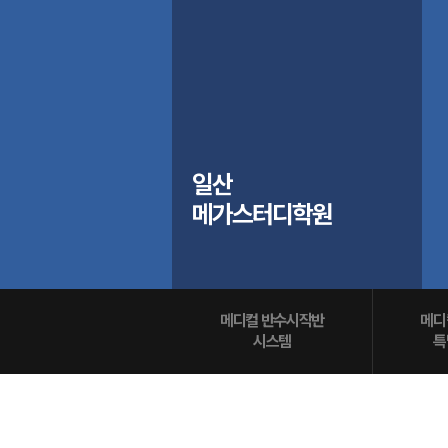
학원버스 안내
오시는길
공지사항
방문상담 예약
고객센터
일산
온라인 상담
메가스터디학원
자주 묻는 질문
재원생 온라인 결제 안내
단과 온라인 결제 안내
마이페이지 안내
메디컬 반수시작반
메디
시스템
특