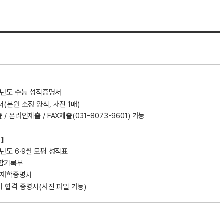
4학년도 수능 성적증명서
서(본원 소정 양식, 사진 1매)
 / 온라인제출 / FAX제출(031-8073-9601) 가능
]
4학년도 6·9월 모평 성적표
생활기록부
교 재학증명서
1차 합격 증명서(사진 파일 가능)