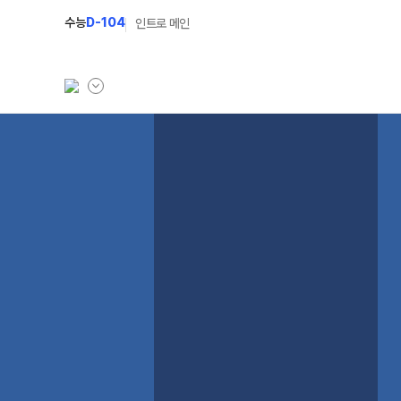
수능
D-104
인트로 메인
학원소개
N Class
학원안내
수준별 맞춤합격시스
연간학사일정
2027 파이널 정규반
입시설명회·공개특강
2027 N수 정규반
캠퍼스생활
2027 반수반
주간식단표
2027 지역의사제 특
학원시설