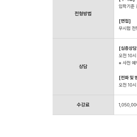
입학기준 
전형방법
[면접]
무시험 전
[심층상담
오전 10시
※ 사전 예
상담
[전화 및 
오전 10시
수강료
1,050,0