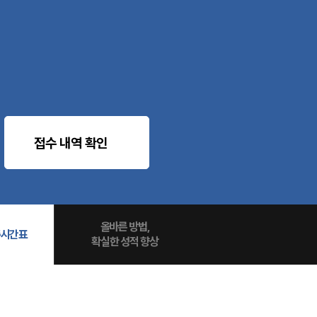
 대비
문항
증
 QUBE
접수 내역 확인
올바른 방법,
준시간표
확실한 성적 향상