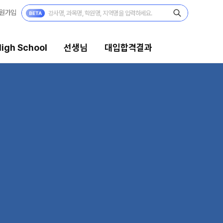
원가입
igh School
선생님
대입합격결과
대입합격결과
팀플장학
팀플장학생 공개
팀플장학 안내
대입합격의 주인공
 보기
재수 성공 스토리
모의고사
미엄 모의고사