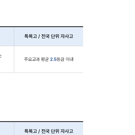
특목고 / 전국 단위 자사고
는
주요교과 평균
2.5
등급 이내
특목고 / 전국 단위 자사고