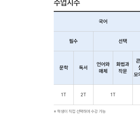
수업시수
국어
필수
선택
언어와
화법과
문학
독서
매체
작문
모
1T
2T
1T
※ 학생이 직접 선택하여 수강 가능