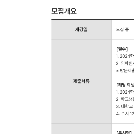
모집개요
개강일
모집 중
[필수]
1. 202
2. 입학원
※ 방문제출
제출서류
[해당 학생
1. 202
2. 학교
3. 대학
4. 수시 
[무시험]