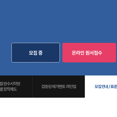
통합사회·과학 학평
2026 수능 적중 
8월 단과
N
재원생 혜택
재원생 통합회원인
메가패스 특별 지원
메가 스마트 리포트
실시간 질문답변 앱
모집 중
온라인 원서접수
컬 반수시작반
검증된 메가멘토 라인업
모집안내 / 표
별 장학제도