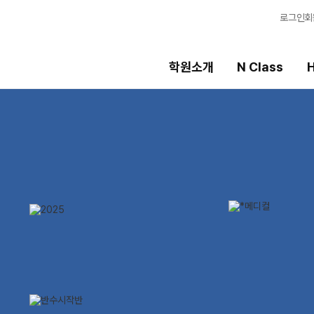
로그인
회
학원소개
N Class
H
High School
선생님
템
내신 성적 상승 시스템
강의 전문가
2027 윈터스쿨
입시전문 담임
N
N
9월 대학별 논술
학습 콘텐츠
파이널 특강
N
학습 콘텐츠 한눈에
OMEGA 모의고사
추석 집중 특강
N
별반
전국 대단위 실전 
메가X대성 더 프리
2027 수능실전반
ALPHA 모의고사
수학 아이젠
2026 대진고 특별반