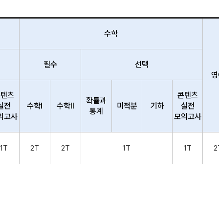
수학
필수
선택
영
콘텐츠
콘텐츠
확률과
실전
수학Ⅰ
수학Ⅱ
미적분
기하
실전
통계
의고사
모의고사
1T
2T
2T
1T
1T
2