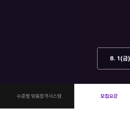
학원버스 안내
오시는길
공지사항
방문상담 예약
고객센터
온라인 상담
8. 1(금
자주 묻는 질문
재원생 온라인 결제 안내
단과 온라인 결제 안내
마이페이지 안내
수준별 맞춤합격시스템
모집요강