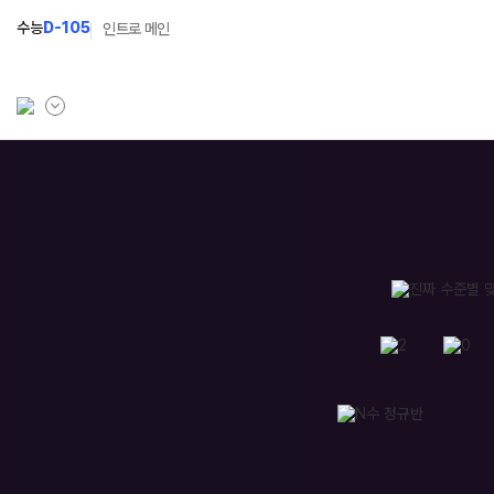
수능
D-105
인트로 메인
학원소개
N Class
학원안내
수준별 맞춤합격시스템
연간학사일정
2027 파이널 정규반
N
입시설명회·공개특강
2027 N수 정규반
캠퍼스생활
2027 반수반
주간식단표
2027 지역의사제 특별반
학원시설