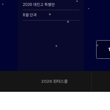
학원버스 안내
2026 대진고 특별반
오시는길
8월 단과
공지사항
방문상담 예약
고객센터
온라인 상담
자주 묻는 질문
재원생 온라인 결제 안내
단과 온라인 결제 안내
마이페이지 안내
2026 윈터스쿨