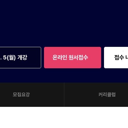
통합사회·과학 학평
2026 수능 적중 
8월 단과
N
재원생 혜택
재원생 통합회원인
메가패스 특별 지원
메가 스마트 리포트
실시간 질문답변 앱
1. 5(월) 개강
온라인 원서접수
접수 
모집요강
커리큘럼