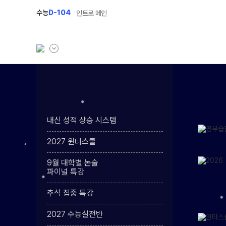
수능
D-104
인트로 메인
학원소개
N Class
학원안내
수준별 맞춤합격시스
내신 성적 상승 시스템
연간학사일정
2027 파이널 정규반
2027 윈터스쿨
입시설명회·공개특강
2027 N수 정규반
9월 대학별 논술
캠퍼스생활
2027 반수반
파이널 특강
주간식단표
2027 지역의사제 특
추석 집중 특강
학원시설
2027 수능실전반