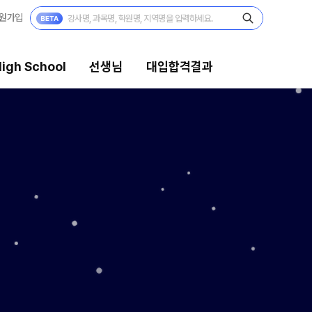
원가입
igh School
선생님
대입합격결과
대입합격결과
팀플장학
팀플장학생 공개
팀플장학 안내
대입합격의 주인공
 보기
재수 성공 스토리
모의고사
미엄 모의고사