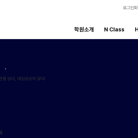
로그인
회
학원소개
N Class
H
High School
선생님
템
내신 성적 상승 시스템
강의 전문가
2027 윈터스쿨
입시전문 담임
N
N
9월 대학별 논술
학습 콘텐츠
파이널 특강
N
학습 콘텐츠 한눈에
OMEGA 모의고사
추석 집중 특강
N
별반
전국 대단위 실전 
메가X대성 더 프리
2027 수능실전반
ALPHA 모의고사
수학 아이젠
2026 대진고 특별반