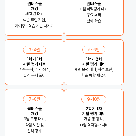
윈터스쿨
윈터스쿨
개강
3월 학력평가 대비
새 학년 대비
주요 과목
학습 루틴 확립,
심화 학습
자기주도학습 기반 다지기
3~4월
5~6월
1학기 1차
1학기 2차
지필 평가 대비
지필 평가 대비
기출 분석, 개념 정리,
6월 모평 대비, 약점 보완,
실전 문제 풀이
학습 방향 재설정
7~8월
9~10월
썸머스쿨
2학기 1차
개강
지필 평가 대비
9월 모평 대비,
개념 총 정리,
약점 보완 및
11월 학력평가 대비
실력 강화