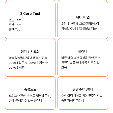
3 Core Test
QUBE 앱
일일 Test
24시간 온라인으로 질의응답이
주간 Test
가능한 QUBE 앱 질문권 제공
월간 Test
정기 입시교실
플래너
학생 및 학부모님 대상 정기 진행
바른 학습 습관 형성을 위한 주간
Level1 입문 → Level2 기본 →
완전학습 플래너 제공 및 작성법
Level3 심화
교육
총평노트
일일수학 30제
모의고사 전/후 스스로 철저히 준비,
수학 실력 향상을 위한 꾸준한 학습
점검, 분석할 수 있는 플래너
습관 형성과 자신감