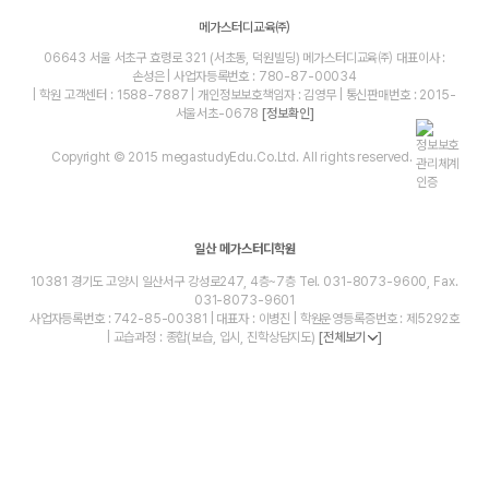
메가스터디교육㈜
06643 서울 서초구 효령로 321 (서초동, 덕원빌딩) 메가스터디교육㈜ 대표이사 :
손성은 | 사업자등록번호 : 780-87-00034
| 학원 고객센터 : 1588-7887 | 개인정보보호책임자 : 김영무 | 통신판매번호 : 2015-
서울서초-0678
[정보확인]
Copyright © 2015 megastudyEdu.Co.Ltd. All rights reserved.
일산 메가스터디학원
10381 경기도 고양시 일산서구 강성로247, 4층~7층 Tel. 031-8073-9600, Fax.
031-8073-9601
사업자등록번호 : 742-85-00381 | 대표자 : 이병진 | 학원운영등록증번호 : 제5292호
| 교습과정 : 종합(보습, 입시, 진학상담지도)
[전체보기
]
blog
youtube
insta