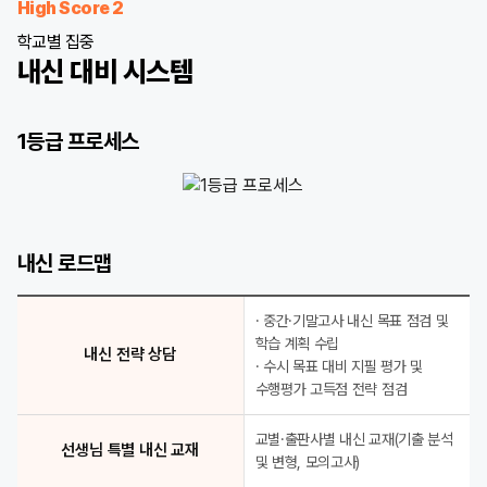
High Score 2
학교별 집중
내신 대비 시스템
1등급 프로세스
1등급 프로세스
내신 1등급 정조준 학교별 선생님 적중 모의고사
내신 로드맵
D-1 최종 점검 1등급 Final Check
학교별 특화 강좌 학교별 수준별 전문 강좌
학교 기출 완벽 분석 선생님 특별 내신 교재
· 중간·기말고사 내신 목표 점검 및
취약점 완벽 제거 전임 강사 클리닉
학습 계획 수립
내신 전략 상담
· 수시 목표 대비 지필 평가 및
수행평가 고득점 전략 점검
교별·출판사별 내신 교재(기출 분석
선생님 특별 내신 교재
및 변형, 모의고사)