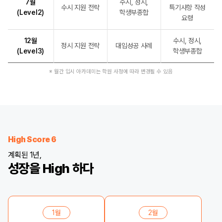
7월
수시, 정시,
수시 지원 전략
특기사항 작성
(Level2)
학생부종합
요령
12월
수시, 정시,
정시 지원 전략
대입성공 사례
(Level3)
학생부종합
※ 월간 입시 아카데미는 학원 사정에 따라 변경될 수 있음
High Score 6
계획된 1년,
성장을 High 하다
1월
2월