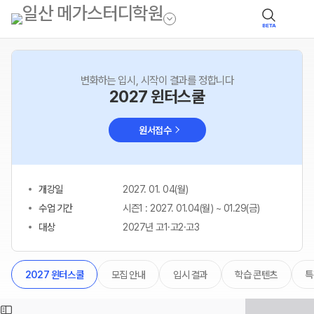
BETA
변화하는 입시, 시작이 결과를 정합니다
2027 윈터스쿨
원서접수
개강일
2027. 01. 04(월)
수업 기간
시즌1 : 2027. 01.04(월) ~ 01.29(금)
대상
2027년 고1·고2·고3
모집 안내
입시 결과
학습 콘텐츠
특
2027 윈터스쿨