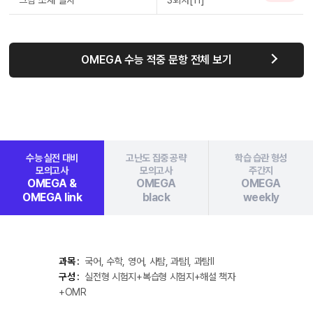
그림 소재 일치
3회차[11]
OMEGA 수능 적중 문항 전체 보기
수능 실전 대비
고난도 집중 공략
학습 습관 형성
모의고사
모의고사
주간지
OMEGA &
OMEGA
OMEGA
OMEGA link
black
weekly
과목 :
국어, 수학, 영어, 사탐, 과탐Ⅰ, 과탐Ⅱ
구성 :
실전형 시험지+복습형 시험지+해설 책자
+OMR