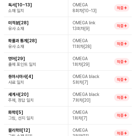
독서[10~13]
OMEGA
적중
소재 일치
8회차[10~13]
미적분[28]
OMEGA link
적중
유사 소재
13회차[9]
확률과 통계[28]
OMEGA
적중
유사 소재
11회차[28]
영어[29]
OMEGA
적중
출제 포인트 일치
1회차[29]
동아시아사[4]
OMEGA black
적중
사료 일치
5회차[7]
세계사[20]
OMEGA black
적중
주제, 정답 일치
7회차[20]
화학Ⅰ[5]
OMEGA
적중
그림, 선지 일치
1회차[7]
물리학Ⅱ[12]
OMEGA
적중