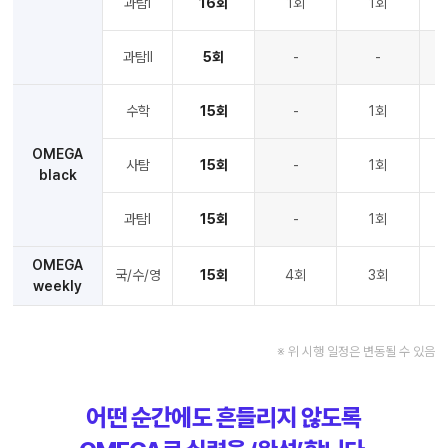
과탐Ⅰ
16회
1회
1회
과탐Ⅱ
5회
-
-
수학
15회
-
1회
OMEGA
사탐
15회
-
1회
black
과탐Ⅰ
15회
-
1회
OMEGA
국/수/영
15회
4회
3회
weekly
※ 위 시행 일정은 변동될 수 있음
어떤 순간에도 흔들리지 않도록