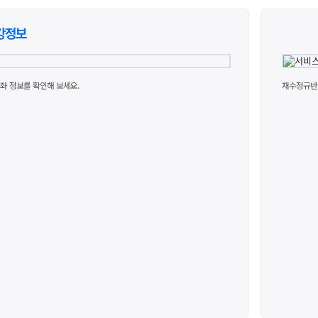
통합사회·과학 학평
2026 수능 적중 
8월 단과
N
강정보
재원생 혜택
재원생 통합회원인
메가패스 특별 지원
좌 정보를 확인해 보세요.
재수정규반 
메가 스마트 리포트
실시간 질문답변 앱