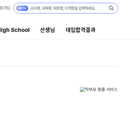
원가입
igh School
선생님
대입합격결과
대입합격결과
팀플장학
팀플장학생 공개
팀플장학 안내
대입합격의 주인공
 보기
재수 성공 스토리
모의고사
미엄 모의고사