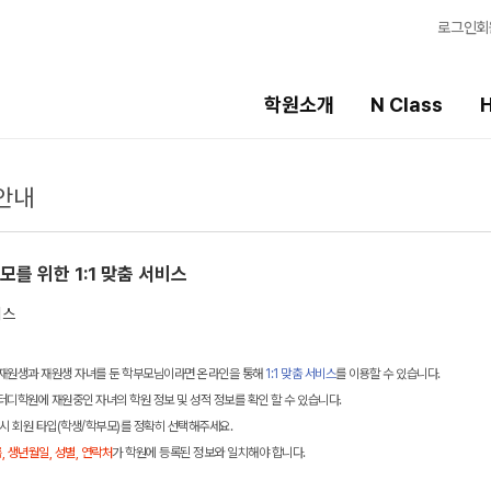
로그인
회
학원소개
N Class
H
안내
High School
선생님
템
내신 성적 상승 시스템
강의 전문가
를 위한 1:1 맞춤 서비스
2027 윈터스쿨
입시전문 담임
N
N
9월 대학별 논술
학습 콘텐츠
파이널 특강
N
학습 콘텐츠 한눈에
재원생과 재원생 자녀를 둔 학부모님이라면 온라인을 통해
1:1 맞춤 서비스
를 이용할 수 있습니다.
OMEGA 모의고사
추석 집중 특강
N
터디학원에 재원중인 자녀의 학원 정보 및 성적 정보를 확인 할 수 있습니다.
별반
전국 대단위 실전 
시 회원 타입(학생/학부모)를 정확히 선택해주세요.
메가X대성 더 프리
2027 수능실전반
ALPHA 모의고사
, 생년월일, 성별, 연락처
가 학원에 등록된 정보와 일치해야 합니다.
수학 아이젠
2026 대진고 특별반