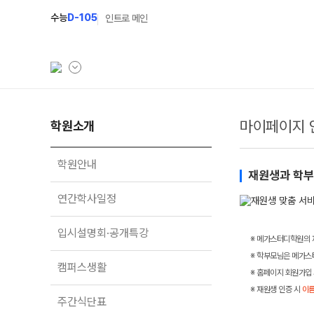
수능
D-105
인트로 메인
마이페이지 
학원소개
학원소개
N Class
학원안내
수준별 맞춤합격시스
학원안내
재원생과 학부모
연간학사일정
2027 파이널 정규반
연간학사일정
입시설명회·공개특강
2027 N수 정규반
입시설명회·공개특강
캠퍼스생활
2027 반수반
※ 메가스터디학원의 
※ 학부모님은 메가스
주간식단표
2027 지역의사제 특
캠퍼스생활
※ 홈페이지 회원가입 
학원시설
※ 재원생 인증 시
이름
주간식단표