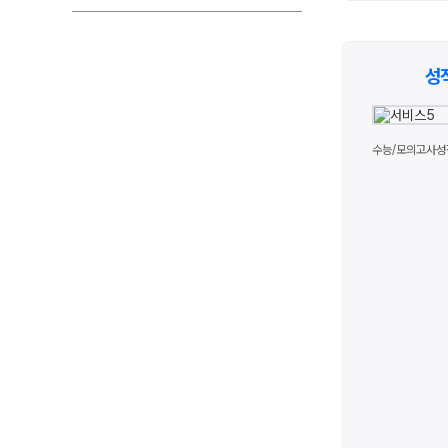
성
수능/모의고사성