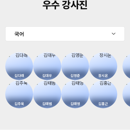
우수 강사진
김다래
김대우
김영준
장시온
김주욱
김태범
김태영
김홍근