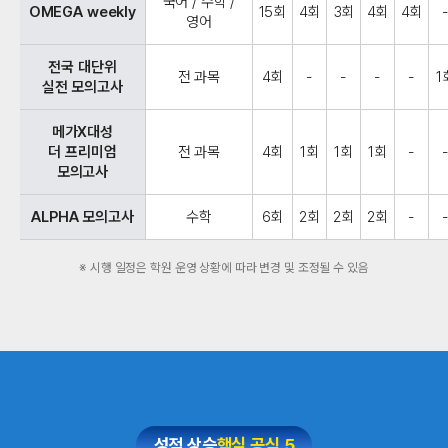
국어 / 수학 /
OMEGA weekly
15회
4회
3회
4회
4회
영어
전국 대단위
전 과목
4회
-
-
-
-
1
실전 모의고사
메가X대성
더 프리미엄
전 과목
4회
1회
1회
1회
-
모의고사
ALPHA 모의고사
수학
6회
2회
2회
2회
-
※ 시행 일정은 학원 운영 상황에 따라 변경 및 조정될 수 있음
성적 상승
핵심 공식 5