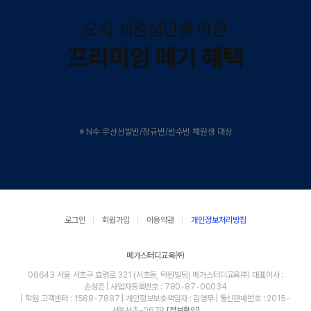
오직 재원생만을 위한
프리미엄 메가 혜택
※ N수 우선선발반/정규반/반수반 재원생 대상
로그인
회원가입
이용약관
개인정보처리방침
메가스터디교육㈜
06643 서울 서초구 효령로 321 (서초동, 덕원빌딩) 메가스터디교육㈜ 대표이사 :
손성은 | 사업자등록번호 : 780-87-00034
| 학원 고객센터 : 1588-7887 | 개인정보보호책임자 : 김영무 | 통신판매번호 : 2015-
서울서초-0678
[정보확인]