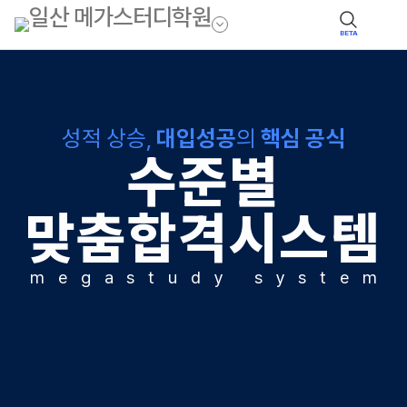
BETA
성적 상승,
대입성공
의
핵심 공식
수준별
맞춤합격시스템
m
e
g
a
s
t
u
d
y
s
y
s
t
e
m