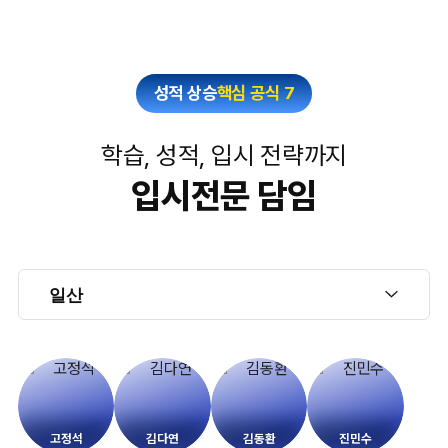
성적 상승
핵심 공식 7
학습, 성적, 입시 전략까지
입시전문 담임
고정석
김다연
김동환
진민수