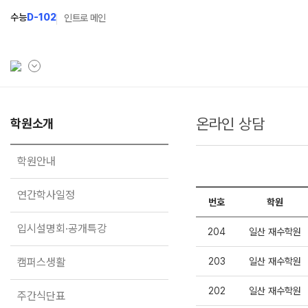
수능
D-102
인트로 메인
온라인 상담
학원소개
학원소개
N Class
학원안내
수준별 맞춤합격시스템
학원안내
연간학사일정
2027 파이널 정규반
N
연간학사일정
번호
학원
입시설명회·공개특강
2027 N수 정규반
입시설명회·공개특강
캠퍼스생활
2027 반수반
204
일산 재수학원
주간식단표
2027 지역의사제 특별반
캠퍼스생활
203
일산 재수학원
학원시설
202
일산 재수학원
주간식단표