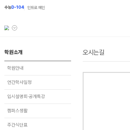
수능
D-104
인트로 메인
오시는길
학원소개
학원소개
N Class
학원안내
수준별 맞춤합격시스템
학원안내
연간학사일정
2027 파이널 정규반
N
연간학사일정
입시설명회·공개특강
2027 N수 정규반
입시설명회·공개특강
캠퍼스생활
2027 반수반
주간식단표
2027 지역의사제 특별반
캠퍼스생활
학원시설
주간식단표