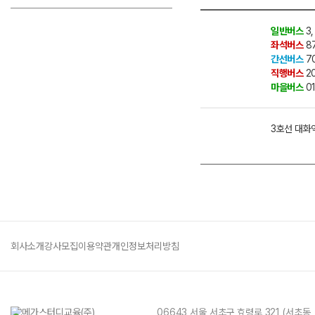
일반버스
3,
좌석버스
87
간선버스
70
직행버스
20
마을버스
01
3호선 대화역
회사소개
강사모집
이용약관
개인정보처리방침
06643 서울 서초구 효령로 321 (서초동