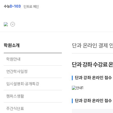
수능
D-103
인트로 메인
단과 온라인 결제 
학원소개
학원소개
N Class
학원안내
수준별 맞춤합격시스템
학원안내
단과 강좌 수강료 
연간학사일정
2027 파이널 정규반
N
연간학사일정
입시설명회·공개특강
2027 N수 정규반
단과 강좌 온라인 접수
입시설명회·공개특강
캠퍼스생활
2027 반수반
주간식단표
2027 지역의사제 특별반
캠퍼스생활
단과 강좌 온라인 접수
학원시설
주간식단표