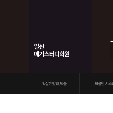
학원버스 안내
오시는길
공지사항
방문상담 예약
고객센터
일산
온라인 상담
메가스터디학원
자주 묻는 질문
재원생 온라인 결제 안내
단과 온라인 결제 안내
마이페이지 안내
확실한 방법, 팀플
팀플반 시스