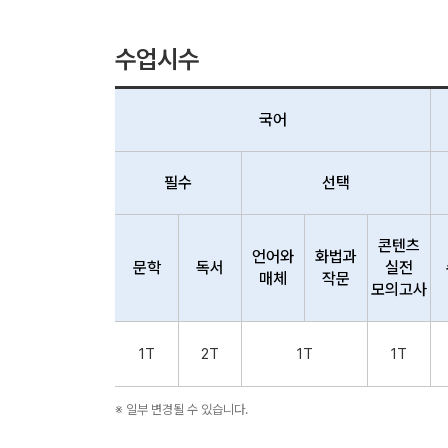
수업시수
국어
필수
선택
콘텐츠
언어와
화법과
문학
독서
실전
매체
작문
모의고사
1T
2T
1T
1T
※ 일부 변경될 수 있습니다.