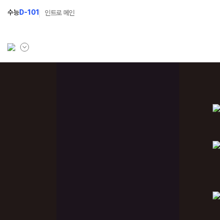
수능
D-101
인트로 메인
학원소개
N Class
학원안내
수준별 맞춤합격시스템
연간학사일정
2027 파이널 정규반
N
입시설명회·공개특강
2027 N수 정규반
캠퍼스생활
2027 반수반
주간식단표
2027 지역의사제 특별반
학원시설