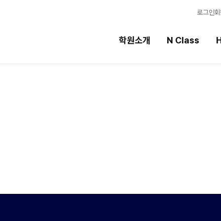
로그인
회
학원소개
N Class
H
High School
선
스템
내신 성적 상승 시스템
강의
반
2027 윈터스쿨
입시
N
N
9월 대학별 논술
학습
파이널 특강
N
학습 
추석 집중 특강
N
OME
특별반
전국 
2027 수능실전반
메가X
2026 대진고 특별반