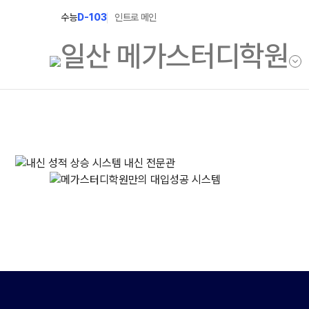
수능
D-103
인트로 메인
학원소개
N Class
학원안내
수준별 맞춤합격시
2027 파이널 정규
연간학사일정
2027 N수 정규반
입시설명회·공개특강
2027 반수반
캠퍼스생활
2027 지역의사제 
주간식단표
학원시설