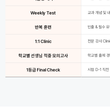
Weekly Test
교과 개념 및 내
반복 훈련
빈출 & 필수 
1:1 Clinic
전문 강사 Cli
학교별 선생님 적중 모의고사
학교별 출제 경
1등급 Final Check
시험 D-1 직전