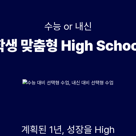
ALP
8월 단과
N
수학 
통합사
수능 or 내신
202
학생 맞춤형 High Schoo
재원
재원
메가패
메가 
실시간
희망하는 고1, 2, 3
 희망하는 고1, 2, 3
계획된 1년, 성장을 High