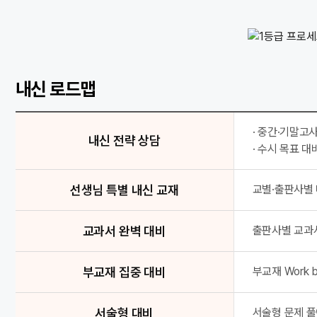
1등급 프로세스
내신 1등급 정조준 학교별 선생님 적중 모의고사
내신 로드맵
D-1 최종 점검 1등급 Final Check
학교별 특화 강좌 학교별 수준별 전문 강좌
학교 기출 완벽 분석 선생님 특별 내신 교재
· 중간·기말고
취약점 완벽 제거 전임 강사 클리닉
내신 전략 상담
· 수시 목표 
선생님 특별 내신 교재
교별·출판사별 
교과서 완벽 대비
출판사별 교과
부교재 집중 대비
부교재 Work b
서술형 대비
서술형 문제 풀