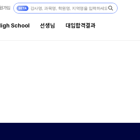
원가입
igh School
선생님
대입합격결과
생님
대입합격결과
 전문가
팀플장학
전문 담임
팀플장학생 공개
팀플장학 안내
 콘텐츠
대입합격의 주인공
콘텐츠 한눈에 보기
GA 모의고사
재수 성공 스토리
대단위 실전 모의고사
대성 더 프리미엄 모의고사