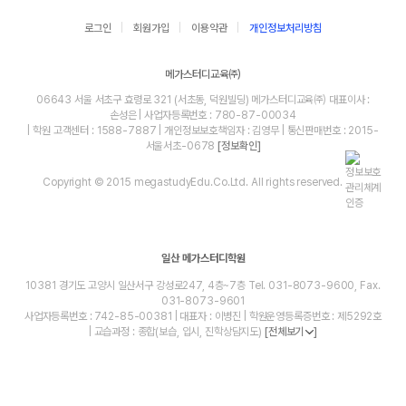
로그인
회원가입
이용약관
개인정보처리방침
메가스터디교육㈜
06643 서울 서초구 효령로 321 (서초동, 덕원빌딩) 메가스터디교육㈜ 대표이사 :
손성은 | 사업자등록번호 : 780-87-00034
| 학원 고객센터 : 1588-7887 | 개인정보보호책임자 : 김영무 | 통신판매번호 : 2015-
서울서초-0678
[정보확인]
Copyright © 2015 megastudyEdu.Co.Ltd. All rights reserved.
일산 메가스터디학원
10381 경기도 고양시 일산서구 강성로247, 4층~7층 Tel. 031-8073-9600, Fax.
031-8073-9601
사업자등록번호 : 742-85-00381 | 대표자 : 이병진 | 학원운영등록증번호 : 제5292호
| 교습과정 : 종합(보습, 입시, 진학상담지도)
[전체보기
]
blog
youtube
insta