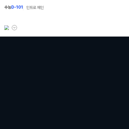
수능
D-101
인트로 메인
학원소개
N Class
학원안내
수준별 맞춤합격시스템
연간학사일정
2027 파이널 정규반
N
입시설명회·공개특강
2027 N수 정규반
캠퍼스생활
2027 반수반
주간식단표
2027 지역의사제 특별반
학원시설