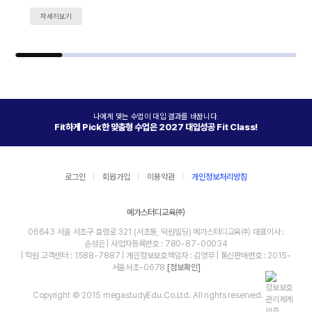
자세히보기
나에게 맞는 수업이 대입 결과를 바꿉니다.
Fit하게 Pick한 맞춤형 수업은 2027 대입성공 Fit Class!
로그인
회원가입
이용약관
개인정보처리방침
메가스터디교육㈜
06643 서울 서초구 효령로 321 (서초동, 덕원빌딩) 메가스터디교육㈜ 대표이사 :
손성은 | 사업자등록번호 : 780-87-00034
| 학원 고객센터 : 1588-7887 | 개인정보보호책임자 : 김영무 | 통신판매번호 : 2015-
서울서초-0678
[정보확인]
Copyright © 2015 megastudyEdu.Co.Ltd. All rights reserved.