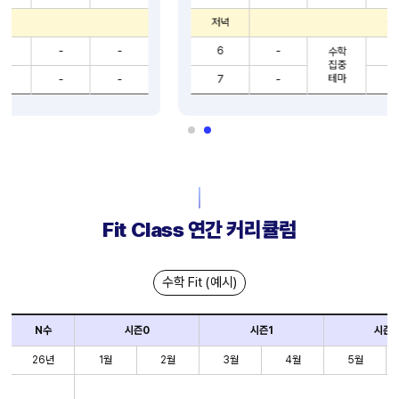
저녁
식사
6
-
-
-
수학
수학
집중
실력
테마
테마
7
-
-
-
Fit Class 연간 커리큘럼
수학 Fit (예시)
N수
시즌0
시즌1
시즌2
26년
1월
2월
3월
4월
5월