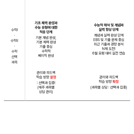
기본
개념
실력
B
asic
F
undamental
D
evelop
기초 체력 완성과
수능적 해석 및 개념과
수능 유형에 대한
실력 향상 단계
수학I
적응 단계
·
개념과 실력 완성 단계
기본 개념 완성,
EBS 및 기출 문제 중심
수학II
기본 체력 완성
최근 기출과 경향 분석
·
기출 중심
N제 도전!
수학적
수학
6월 모평 대비 실전 연습
베이직 완성
선택
과목
관리와 피드백
학습 방향
설정
관리와 피드백
학습 방향
확정
: 선택과 집중!
(매주 과목별
(과목별 상담 : 선택과 집중)
상담 관리)