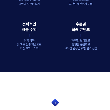
과목 수업 선택하여
개념 학습부터
나만의 시간표 설계
고난도 실전까지 대비
전략적인
수준별
집중 수업
학습 콘텐츠
취약 과목
과목별, 난이도별,
및 파트 집중 학습으로
유형별 콘텐츠로
학습 효과 극대화
고득점 완성을 위한 실력 점검
1