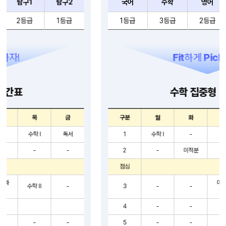
국어
수학
영어
탐구1
탐구2
1등급
3등급
2등급
2등급
2등급
Fit
하게
Pick
하자!
수학 집중형 시간표
구분
월
화
수
목
금
1
수학 I
-
-
수학II
-
2
-
미적분
-
-
-
점심
식사
미적분
3
-
-
-
-
심화
4
-
-
-
-
-
5
-
-
-
-
-