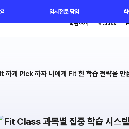
로그인
회
관리
입시전문 담임
학
학원소개
N Class
H
High School
선
스템
내신 성적 상승 시스템
강의
반
2027 윈터스쿨
입시
N
N
9월 대학별 논술
학습
파이널 특강
N
학습 
추석 집중 특강
N
OME
특별반
전국 
2027 수능실전반
메가X
2026 대진고 특별반