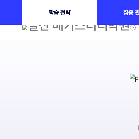
수능
D-104
인트로 메인
학습 전략
집중 
학원소개
N Class
학원안내
수준별 맞춤합격시
2027 파이널 정규
연간학사일정
2027 N수 정규반
입시설명회·공개특강
2027 반수반
캠퍼스생활
2027 지역의사제 
주간식단표
학원시설