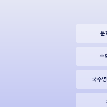
문
수
국수영