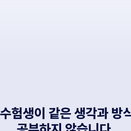
ALP
8월 단과
N
수학 
통합사
202
재원
재원
메가패
메가 
실시간
 수험생이 같은 생각과 방
공부하지 않습니다.