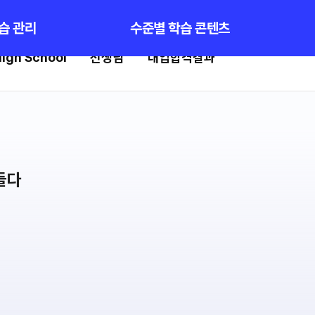
원가입
습 관리
수준별 학습 콘텐츠
igh School
선생님
대입합격결과
생님
대입합격결과
 전문가
팀플장학
전문 담임
팀플장학생 공개
팀플장학 안내
 콘텐츠
대입합격의 주인공
콘텐츠 한눈에 보기
GA 모의고사
재수 성공 스토리
대단위 실전 모의고사
대성 더 프리미엄 모의고사