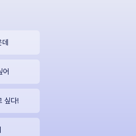
은데
싶어
 싶다!
데