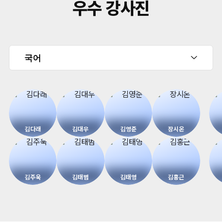
우수 강사진
김다래
김대우
김영준
장시온
김주욱
김태범
김태영
김홍근