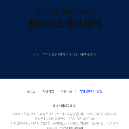
오직 재원생만을 위한
프리미엄 메가 혜택
※ N수 우선선발반/정규반/반수반 재원생 대상
로그인
회원가입
이용약관
개인정보처리방침
메가스터디교육㈜
06643 서울 서초구 효령로 321 (서초동, 덕원빌딩) 메가스터디교육㈜ 대표이사 :
손성은 | 사업자등록번호 : 780-87-00034
| 학원 고객센터 : 1588-7887 | 개인정보보호책임자 : 김영무 | 통신판매번호 : 2015-
서울서초-0678
[정보확인]