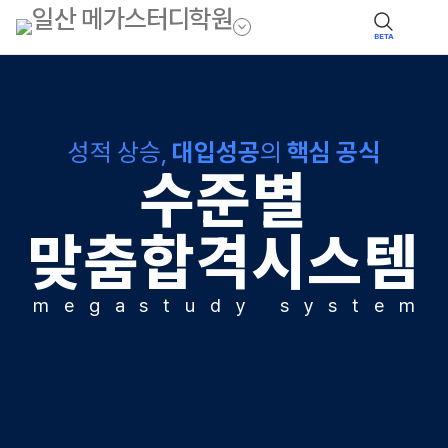
BETA
성적 상승,
대입성공
의
핵심 공식
수준별
맞춤합격시스템
m
e
g
a
s
t
u
d
y
s
y
s
t
e
m