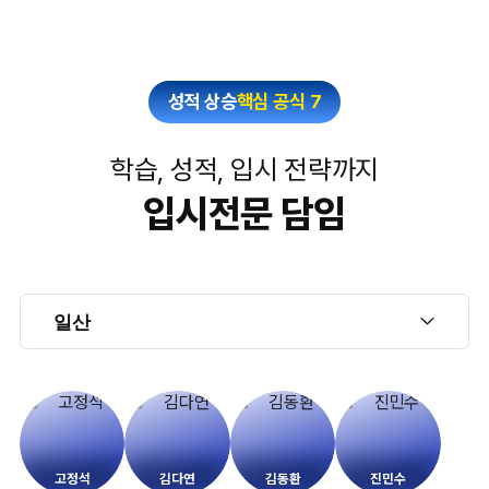
성적 상승
핵심 공식 7
학습, 성적, 입시 전략까지
입시전문 담임
고정석
김다연
김동환
진민수