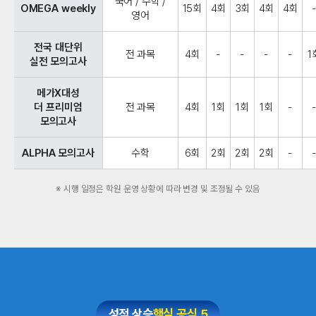
국어 / 수학 /
OMEGA weekly
15회
4회
3회
4회
4회
영어
전국 대단위
전 과목
4회
-
-
-
-
1
실전 모의고사
메가X대성
더 프리미엄
전 과목
4회
1회
1회
1회
-
모의고사
ALPHA 모의고사
수학
6회
2회
2회
2회
-
※ 시행 일정은 학원 운영 상황에 따라 변경 및 조정될 수 있음
성적 상승
핵심 공식 5