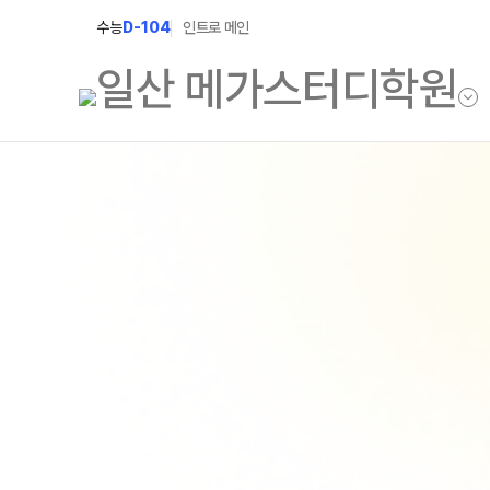
수능
D-104
인트로 메인
학원소개
N Class
학원안내
수준별 맞춤합격시
2027 파이널 정규
연간학사일정
2027 N수 정규반
입시설명회·공개특강
2027 반수반
캠퍼스생활
2027 지역의사제 
주간식단표
학원시설