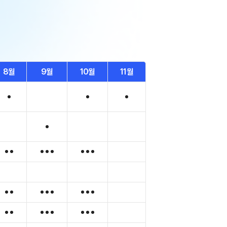
HA 모의고사
아이젠
회·과학 학평 대비
6 수능 적중 문항
생 혜택
8월
9월
10월
11월
생 통합회원인증
스 특별 지원
스마트 리포트
 질문답변 앱 QUBE