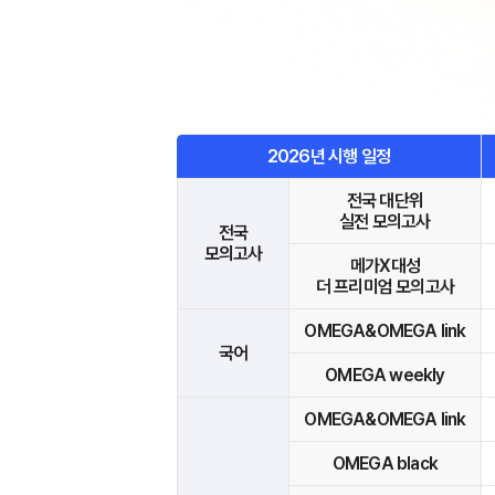
학원버스 안내
오시는길
공지사항
방문상담 예약
2026년 시행 일정
고객센터
전국 대단위
실전 모의고사
온라인 상담
전국
모의고사
자주 묻는 질문
메가X대성
더 프리미엄 모의고사
재원생 온라인 결제 안내
단과 온라인 결제 안내
OMEGA&OMEGA link
국어
마이페이지 안내
OMEGA weekly
OMEGA&OMEGA link
OMEGA black