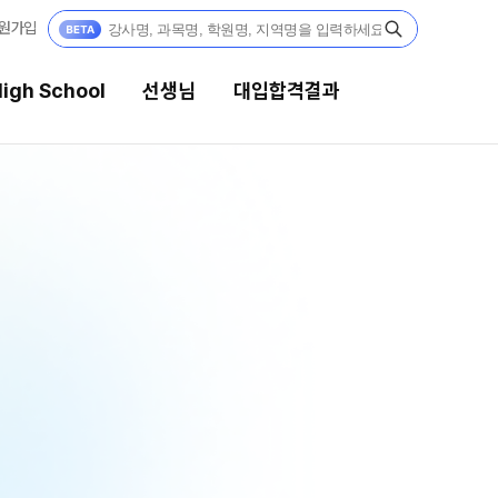
원가입
igh School
선생님
대입합격결과
생님
대입합격결과
 전문가
팀플장학
전문 담임
팀플장학생 공개
팀플장학 안내
 콘텐츠
대입합격의 주인공
콘텐츠 한눈에 보기
GA 모의고사
재수 성공 스토리
대단위 실전 모의고사
대성 더 프리미엄 모의고사