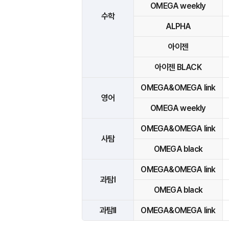
OMEGA weekly
수학
ALPHA
아이젠
아이젠 BLACK
OMEGA&OMEGA link
영어
OMEGA weekly
OMEGA&OMEGA link
사탐
OMEGA black
OMEGA&OMEGA link
과탐I
OMEGA black
과탐II
OMEGA&OMEGA link