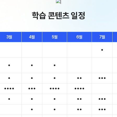
ALP
8월 단과
N
수학 
학습 콘텐츠 일정
통합사
202
재원
3월
4월
5월
6월
7월
재원
메가패
메가 
실시간