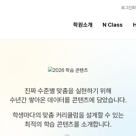
로그인
회
학원소개
N Class
H
High School
선
스템
내신 성적 상승 시스템
강의
반
2027 윈터스쿨
입시
N
N
진짜 수준별 맞춤을 실현하기 위해
9월 대학별 논술
학습
수년간 쌓아온 데이터를 콘텐츠에 담았습니다.
파이널 특강
N
학습 
추석 집중 특강
N
학생마다의 맞춤 커리큘럼을 설계할 수 있는
OME
특별반
전국 
최적의 학습 콘텐츠를 소개합니다.
2027 수능실전반
메가X
2026 대진고 특별반