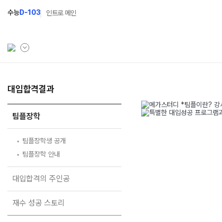
수능
D-103
인트로 메인
학원소개
대입합격결과
N Class
학원안내
수준별 맞춤합격시스템
팀플장학
연간학사일정
2027 파이널 정규반
N
팀플장학생 공개
입시설명회·공개특강
2027 N수 정규반
팀플장학 안내
캠퍼스생활
2027 반수반
대입합격의 주인공
주간식단표
2027 지역의사제 특별반
재수 성공 스토리
학원시설