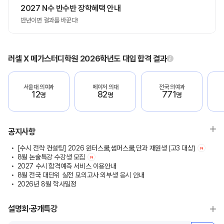
2027 N수 반수반 장학혜택 안내
반년이면 결과를 바꾼다!
러셀 X 메가스터디학원 2026학년도 대입 합격 결과
서울대 의예과
메이저 의대
전국 의예과
12
82
771
명
명
명
공지사항
[수시 전략 컨설팅] 2026 윈터스쿨,썸머스쿨,단과 재원생 (고3 대상)
N
8월 논술특강 수강생 모집
N
2027 수시 합격예측 서비스 이용안내
8월 전국 대단위 실전 모의고사 외부생 응시 안내
2026년 8월 학사일정
설명회·공개특강