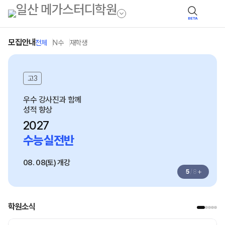
BETA
모집안내
전체
N수
재학생
고3
우수 강사진과 함께
성적 향상
2027
수능실전반
08. 08(토) 개강
+
5
/
8
학원소식