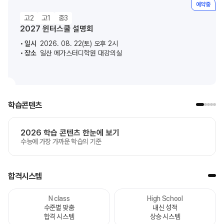
예약중
고2
고1
중3
2027 윈터스쿨 설명회
일시
2026. 08. 22(토) 오후 2시
장소
일산 메가스터디학원 대강의실
학습콘텐츠
2026 학습 콘텐츠 한눈에 보기
수능에 가장 가까운 학습의 기준
합격시스템
N class
High School
수준별 맞춤
내신 성적
합격 시스템
상승 시스템