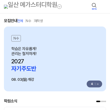
BETA
모집안내
전체
N수
재학생
N수
학습은 자유롭게!
관리는 철저하게!
2027
자기주도반
08. 03(월) 개강
+
4
/
8
학원소식