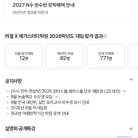
2027 N수 반수반 장학혜택 안내
반년이면 결과를 바꾼다!
러셀 X 메가스터디학원 2026학년도 대입 합격 결과
서울대 의예과
메이저 의대
전국 의예과
12
82
771
명
명
명
공지사항
[수시 전략 컨설팅] 2026 윈터스쿨,썸머스쿨,단과 재원생 (고3 대상)
N
8월 논술특강 수강생 모집
N
8월 전국 대단위 실전 모의고사 외부생 응시 안내
2026년 8월 학사일정
정규반 여름방학기간 학원 운영 안내
설명회·공개특강