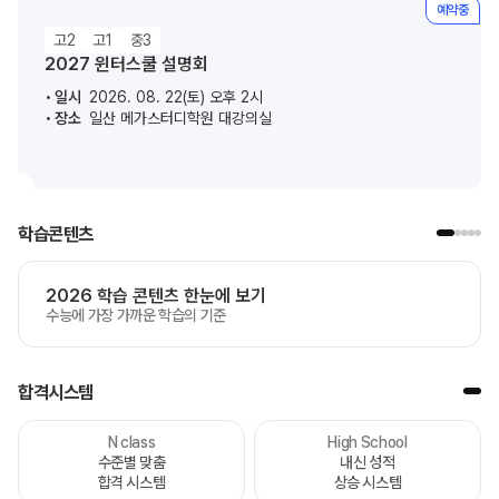
예약중
고2
고1
중3
2027 윈터스쿨 설명회
일시
2026. 08. 22(토) 오후 2시
장소
일산 메가스터디학원 대강의실
학습콘텐츠
2026 학습 콘텐츠 한눈에 보기
수능에 가장 가까운 학습의 기준
합격시스템
N class
High School
수준별 맞춤
내신 성적
합격 시스템
상승 시스템