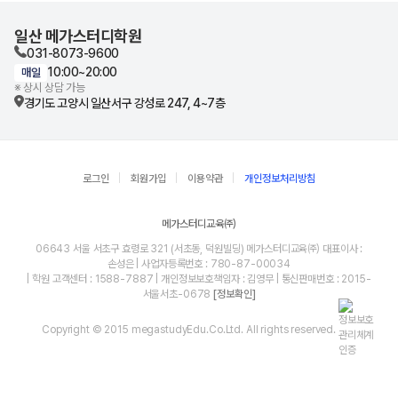
일산 메가스터디학원
031-8073-9600
10:00~20:00
매일
※ 상시 상담 가능
경기도 고양시 일산서구 강성로 247, 4~7층
로그인
회원가입
이용약관
개인정보처리방침
메가스터디교육㈜
06643 서울 서초구 효령로 321 (서초동, 덕원빌딩) 메가스터디교육㈜ 대표이사 :
손성은 | 사업자등록번호 : 780-87-00034
| 학원 고객센터 : 1588-7887 | 개인정보보호책임자 : 김영무 | 통신판매번호 : 2015-
서울서초-0678
[정보확인]
Copyright © 2015 megastudyEdu.Co.Ltd. All rights reserved.