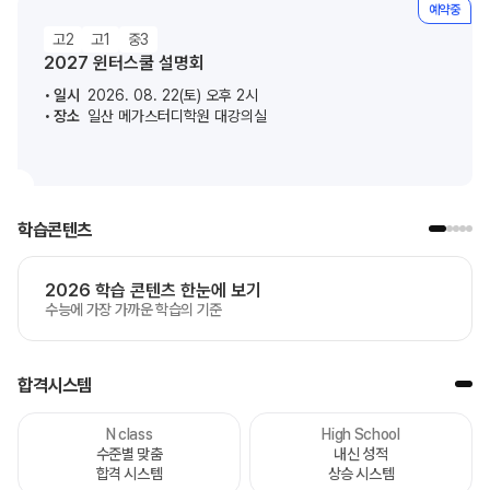
예약중
고2
고1
중3
2027 윈터스쿨 설명회
일시
2026. 08. 22(토) 오후 2시
장소
일산 메가스터디학원 대강의실
학습콘텐츠
2026 학습 콘텐츠 한눈에 보기
수능에 가장 가까운 학습의 기준
합격시스템
N class
High School
수준별 맞춤
내신 성적
합격 시스템
상승 시스템