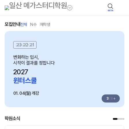
BETA
모집안내
전체
N수
재학생
고3·고2·고1
변화하는 입시,
시작이 결과를 정합니다
2027
윈터스쿨
01. 04(월) 개강
+
3
/
8
학원소식