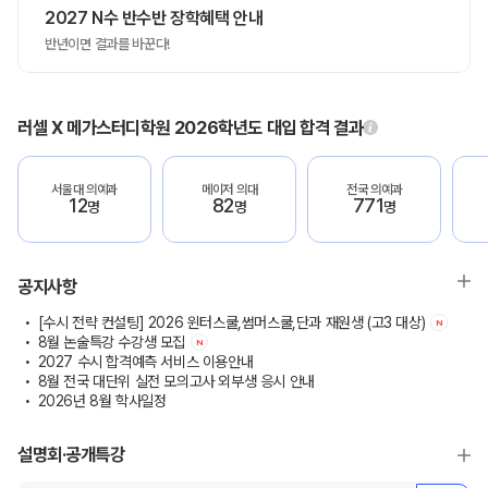
2027 N수 반수반 장학혜택 안내
반년이면 결과를 바꾼다!
러셀 X 메가스터디학원 2026학년도 대입 합격 결과
서울대 의예과
메이저 의대
전국 의예과
12
82
771
명
명
명
공지사항
[수시 전략 컨설팅] 2026 윈터스쿨,썸머스쿨,단과 재원생 (고3 대상)
N
8월 논술특강 수강생 모집
N
2027 수시 합격예측 서비스 이용안내
8월 전국 대단위 실전 모의고사 외부생 응시 안내
2026년 8월 학사일정
설명회·공개특강