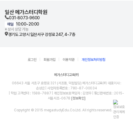
일산 메가스터디학원
031-8073-9600
10:00~20:00
매일
※ 상시 상담 가능
경기도 고양시 일산서구 강성로 247, 4~7층
로그인
회원가입
이용약관
개인정보처리방침
메가스터디교육㈜
06643 서울 서초구 효령로 321 (서초동, 덕원빌딩) 메가스터디교육㈜ 대표이사 :
손성은 | 사업자등록번호 : 780-87-00034
| 학원 고객센터 : 1588-7887 | 개인정보보호책임자 : 김영무 | 통신판매번호 : 2015-
서울서초-0678
[정보확인]
Copyright © 2015 megastudyEdu.Co.Ltd. All rights reserved.