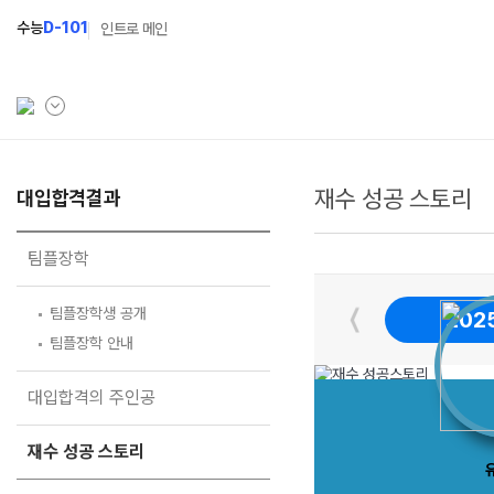
수능
D-101
인트로 메인
재수 성공 스토리
학원소개
대입합격결과
N Class
학원안내
수준별 맞춤합격시스템
팀플장학
연간학사일정
2027 파이널 정규반
N
〈
팀플장학생 공개
202
입시설명회·공개특강
2027 N수 정규반
팀플장학 안내
캠퍼스생활
2027 반수반
대입합격의 주인공
주간식단표
2027 지역의사제 특별반
재수 성공 스토리
학원시설