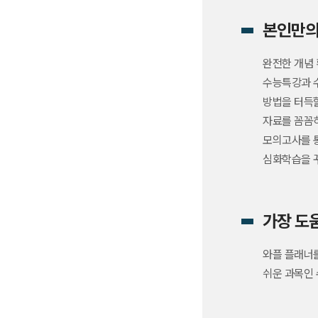
본인만의
완전한 개념 
수능특강과 수
방법을 터득할
자료를 꼼꼼히
모의고사를 
심화학습을 
가장 도
와플 플래너를
쉬운 과목인 