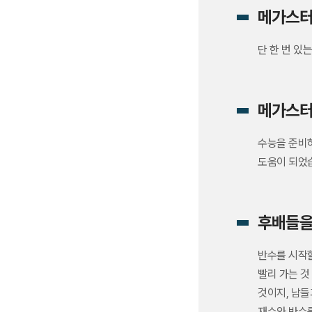
메가스터
단 한 번 있
메가스터
수능을 준비
도움이 되었
후배들을
반수를 시작할
빨리 가는 것
것이지, 남들
재수와 반수를