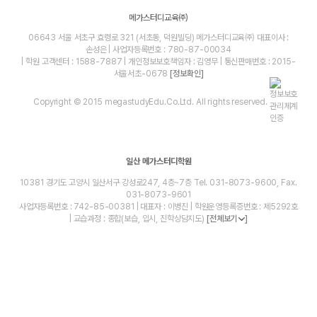
메가스터디교육㈜
06643 서울 서초구 효령로 321 (서초동, 덕원빌딩) 메가스터디교육㈜ 대표이사 :
손성은 | 사업자등록번호 : 780-87-00034
| 학원 고객센터 : 1588-7887 | 개인정보보호책임자 : 김영무 | 통신판매번호 : 2015-
서울서초-0678
[정보확인]
Copyright © 2015 megastudyEdu.Co.Ltd. All rights reserved.
일산 메가스터디학원
10381 경기도 고양시 일산서구 강성로247, 4층~7층 Tel. 031-8073-9600, Fax.
031-8073-9601
사업자등록번호 : 742-85-00381 | 대표자 : 이병진 | 학원운영등록증번호 : 제5292호
| 교습과정 : 종합(보습, 입시, 진학상담지도)
[전체보기
]
blog
youtube
insta