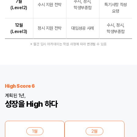
7월
수시, 정시,
수시 지원 전략
특기사항 작성
(Level2)
학생부종합
요령
12월
수시, 정시,
정시 지원 전략
대입성공 사례
(Level3)
학생부종합
※ 월간 입시 아카데미는 학원 사정에 따라 변경될 수 있음
High Score 6
계획된 1년,
성장을 High 하다
1월
2월