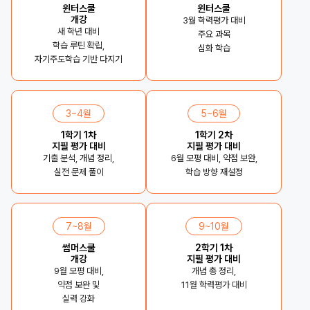
윈터스쿨
윈터스쿨
개강
3월 학력평가 대비
새 학년 대비
주요 과목
학습 루틴 확립,
심화 학습
자기주도학습 기반 다지기
3~4월
5~6월
1학기 1차
1학기 2차
지필 평가 대비
지필 평가 대비
기출 분석, 개념 정리,
6월 모평 대비, 약점 보완,
실전 문제 풀이
학습 방향 재설정
7~8월
9~10월
썸머스쿨
2학기 1차
개강
지필 평가 대비
9월 모평 대비,
개념 총 정리,
약점 보완 및
11월 학력평가 대비
실력 강화