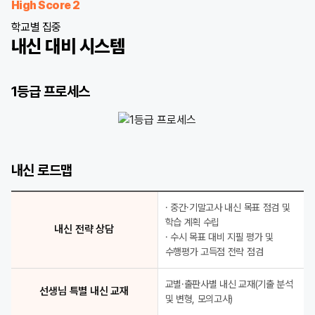
High Score 2
학교별 집중
내신 대비 시스템
1등급 프로세스
1등급 프로세스
내신 1등급 정조준 학교별 선생님 적중 모의고사
내신 로드맵
D-1 최종 점검 1등급 Final Check
학교별 특화 강좌 학교별 수준별 전문 강좌
학교 기출 완벽 분석 선생님 특별 내신 교재
· 중간·기말고사 내신 목표 점검 및
취약점 완벽 제거 전임 강사 클리닉
학습 계획 수립
내신 전략 상담
· 수시 목표 대비 지필 평가 및
수행평가 고득점 전략 점검
교별·출판사별 내신 교재(기출 분석
선생님 특별 내신 교재
및 변형, 모의고사)