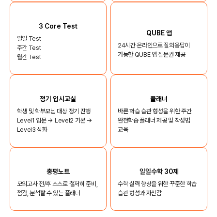
3 Core Test
QUBE 앱
일일 Test
24시간 온라인으로 질의응답이
주간 Test
가능한 QUBE 앱 질문권 제공
월간 Test
정기 입시교실
플래너
학생 및 학부모님 대상 정기 진행
바른 학습 습관 형성을 위한 주간
Level1 입문 → Level2 기본 →
완전학습 플래너 제공 및 작성법
Level3 심화
교육
총평노트
일일수학 30제
모의고사 전/후 스스로 철저히 준비,
수학 실력 향상을 위한 꾸준한 학습
점검, 분석할 수 있는 플래너
습관 형성과 자신감