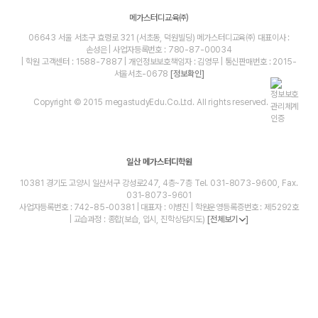
메가스터디교육㈜
06643 서울 서초구 효령로 321 (서초동, 덕원빌딩) 메가스터디교육㈜ 대표이사 :
손성은 | 사업자등록번호 : 780-87-00034
| 학원 고객센터 : 1588-7887 | 개인정보보호책임자 : 김영무 | 통신판매번호 : 2015-
서울서초-0678
[정보확인]
Copyright © 2015 megastudyEdu.Co.Ltd. All rights reserved.
일산 메가스터디학원
10381 경기도 고양시 일산서구 강성로247, 4층~7층 Tel. 031-8073-9600, Fax.
031-8073-9601
사업자등록번호 : 742-85-00381 | 대표자 : 이병진 | 학원운영등록증번호 : 제5292호
| 교습과정 : 종합(보습, 입시, 진학상담지도)
[전체보기
]
blog
youtube
insta