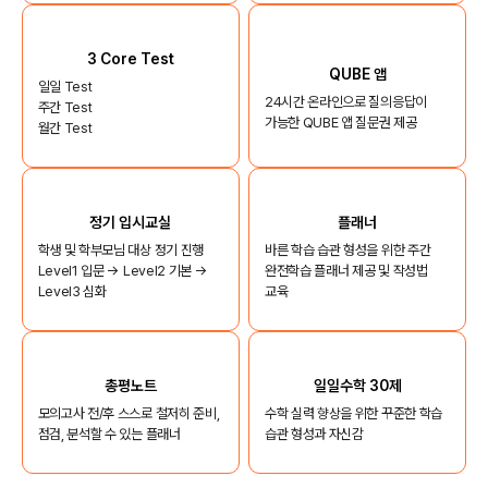
3 Core Test
QUBE 앱
일일 Test
24시간 온라인으로 질의응답이
주간 Test
가능한 QUBE 앱 질문권 제공
월간 Test
정기 입시교실
플래너
학생 및 학부모님 대상 정기 진행
바른 학습 습관 형성을 위한 주간
Level1 입문 → Level2 기본 →
완전학습 플래너 제공 및 작성법
Level3 심화
교육
총평노트
일일수학 30제
모의고사 전/후 스스로 철저히 준비,
수학 실력 향상을 위한 꾸준한 학습
점검, 분석할 수 있는 플래너
습관 형성과 자신감