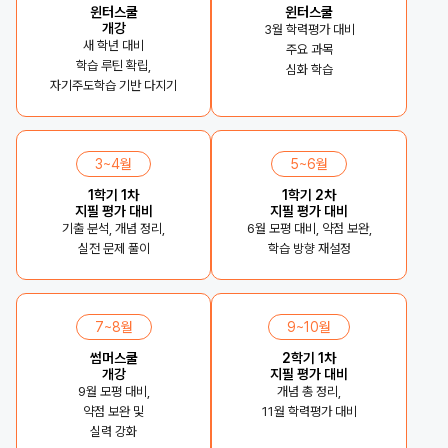
윈터스쿨
윈터스쿨
개강
3월 학력평가 대비
새 학년 대비
주요 과목
학습 루틴 확립,
심화 학습
자기주도학습 기반 다지기
3~4월
5~6월
1학기 1차
1학기 2차
지필 평가 대비
지필 평가 대비
기출 분석, 개념 정리,
6월 모평 대비, 약점 보완,
실전 문제 풀이
학습 방향 재설정
7~8월
9~10월
썸머스쿨
2학기 1차
개강
지필 평가 대비
9월 모평 대비,
개념 총 정리,
약점 보완 및
11월 학력평가 대비
실력 강화