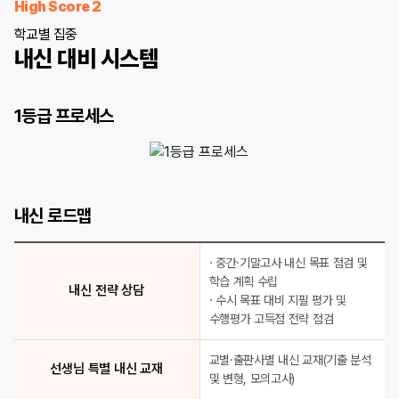
High Score 2
학교별 집중
내신 대비 시스템
1등급 프로세스
1등급 프로세스
내신 1등급 정조준 학교별 선생님 적중 모의고사
내신 로드맵
D-1 최종 점검 1등급 Final Check
학교별 특화 강좌 학교별 수준별 전문 강좌
학교 기출 완벽 분석 선생님 특별 내신 교재
· 중간·기말고사 내신 목표 점검 및
취약점 완벽 제거 전임 강사 클리닉
학습 계획 수립
내신 전략 상담
· 수시 목표 대비 지필 평가 및
수행평가 고득점 전략 점검
교별·출판사별 내신 교재(기출 분석
선생님 특별 내신 교재
및 변형, 모의고사)