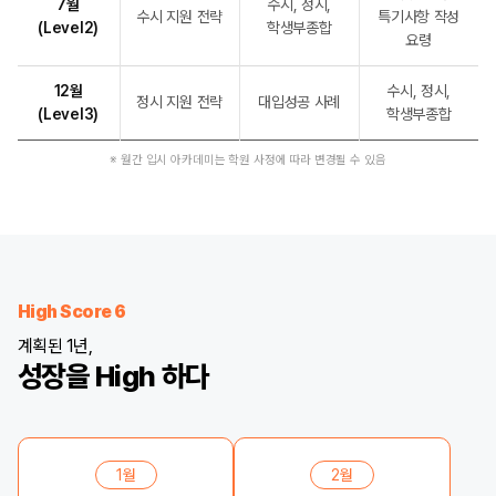
7월
수시, 정시,
수시 지원 전략
특기사항 작성
(Level2)
학생부종합
요령
12월
수시, 정시,
정시 지원 전략
대입성공 사례
(Level3)
학생부종합
※ 월간 입시 아카데미는 학원 사정에 따라 변경될 수 있음
High Score 6
계획된 1년,
성장을 High 하다
1월
2월