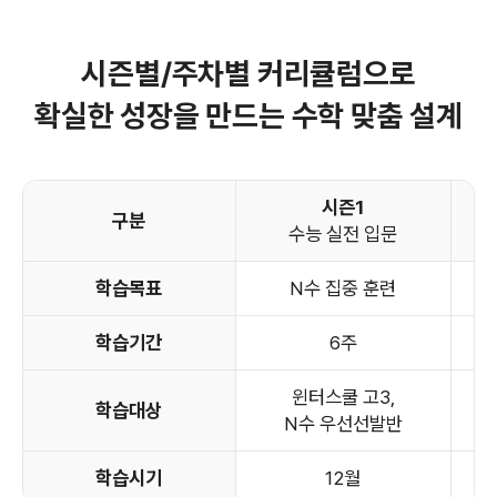
시즌별/주차별 커리큘럼으로
확실한 성장을 만드는 수학 맞춤 설계
시즌1
구분
수능 실전 입문
학습목표
N수 집중 훈련
학습기간
6주
윈터스쿨 고3,
학습대상
N수 우선선발반
학습시기
12월