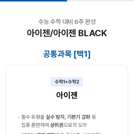
수능 수학 대비 6주 완성
아이젠/아이젠 BLACK
공통과목 [택1]
수학1+수학2
아이젠
필수 유형을
실수 방지, 기본기 강화
등
집중 훈련하여
상위권
으로의 도약