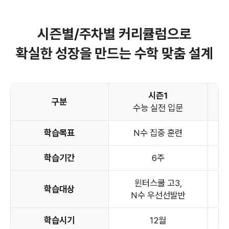
시즌별/주차별 커리큘럼으로
확실한 성장을 만드는 수학 맞춤 설계
시즌1
구분
수능 실전 입문
학습목표
N수 집중 훈련
학습기간
6주
윈터스쿨 고3,
학습대상
N수 우선선발반
학습시기
12월