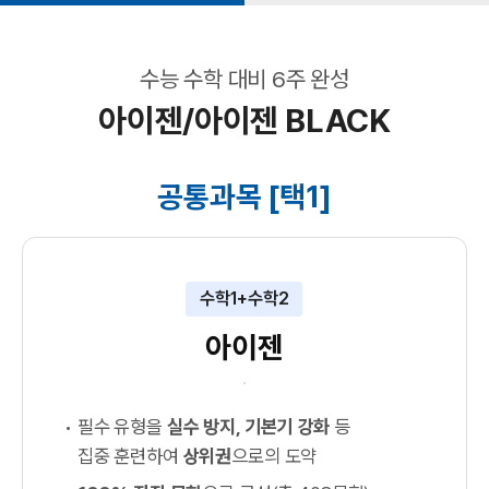
수능 수학 대비 6주 완성
아이젠/아이젠 BLACK
공통과목 [택1]
수학1+수학2
아이젠
필수 유형을
실수 방지, 기본기 강화
등
집중 훈련하여
상위권
으로의 도약