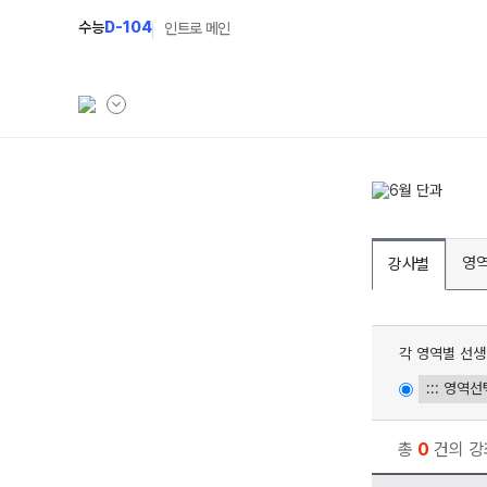
수능
D-104
인트로 메인
학원소개
N Class
학원안내
수준별 맞춤합격시스
영
강사별
연간학사일정
2027 파이널 정규반
입시설명회·공개특강
2027 N수 정규반
각 영역별 선생
캠퍼스생활
2027 반수반
주간식단표
2027 지역의사제 특
학원시설
총
0
건의 강