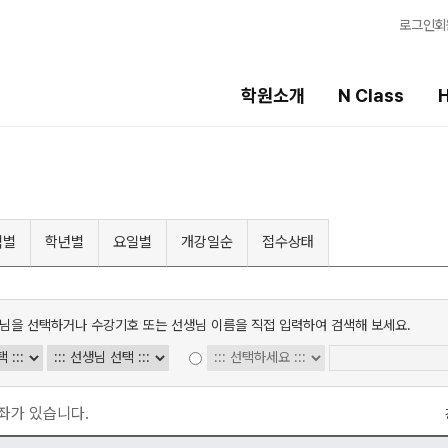
로그인
회
학원소개
N Class
H
High School
선생님
템
내신 성적 상승 시스템
강의 전문가
역별
학년별
요일별
개강일순
접수상태
2027 윈터스쿨
입시전문 담임
N
N
9월 대학별 논술
학습 콘텐츠
파이널 특강
님을 선택하거나 수강기호 또는 선생님 이름을 직접 입력하여 검색해 보세요.
N
학습 콘텐츠 한눈에
OMEGA 모의고사
추석 집중 특강
N
별반
전국 대단위 실전 
메가X대성 더 프리
2027 수능실전반
좌가 있습니다.
ALPHA 모의고사
수학 아이젠
2026 대진고 특별반