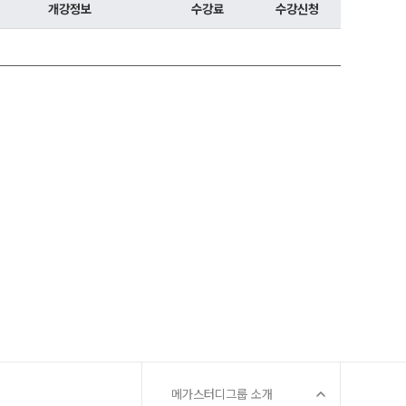
 대비
개강정보
수강료
수강신청
문항
증
 QUBE
메가스터디그룹 소개