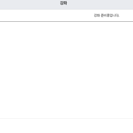
통합사회·과학 학평
강좌
2026 수능 적중 
8월 단과
N
강좌 준비중입니다.
재원생 혜택
재원생 통합회원인
메가패스 특별 지원
메가 스마트 리포트
실시간 질문답변 앱