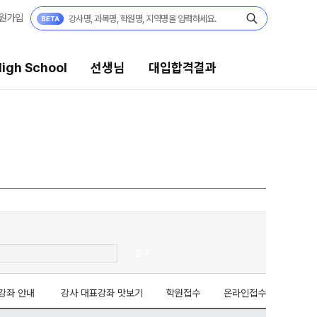
원가입
igh School
선생님
대입합격결과
대입합격결과
팀플장학
팀플장학생 공개
팀플장학 안내
대입합격의 주인공
 보기
재수 성공 스토리
검색
모의고사
미엄 모의고사
강좌 안내
강사 대표강좌 맛보기
학원접수
온라인접수