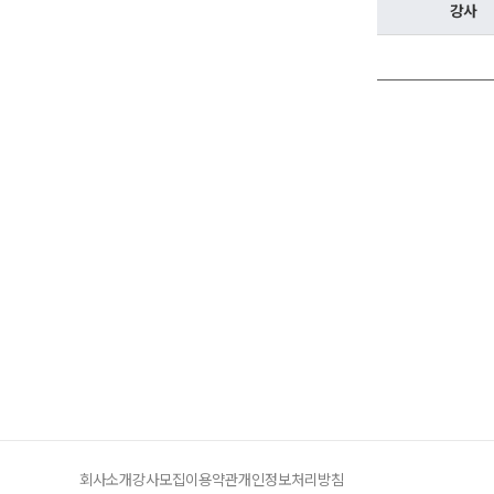
학원버스 안내
강사
오시는길
공지사항
방문상담 예약
고객센터
온라인 상담
자주 묻는 질문
재원생 온라인 결제 안내
단과 온라인 결제 안내
마이페이지 안내
회사소개
강사모집
이용약관
개인정보처리방침